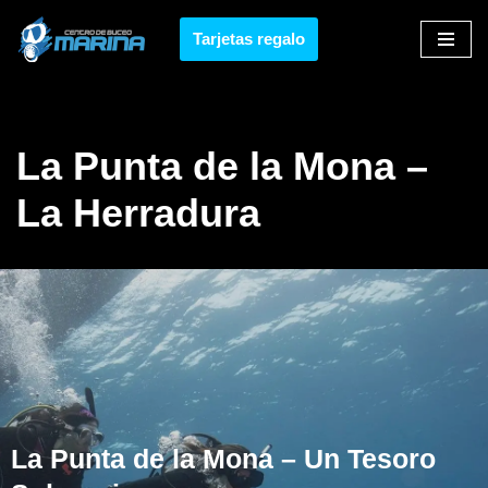
Tarjetas regalo
Saltar
al
contenido
La Punta de la Mona –
La Herradura
La Punta de la Mona – Un Tesoro